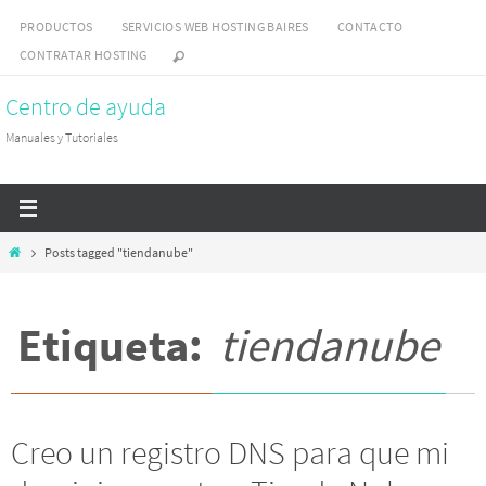
Skip
PRODUCTOS
SERVICIOS WEB HOSTING BAIRES
CONTACTO
to
CONTRATAR HOSTING
content
Centro de ayuda
Manuales y Tutoriales
Home
Posts tagged "tiendanube"
Etiqueta:
tiendanube
Creo un registro DNS para que mi