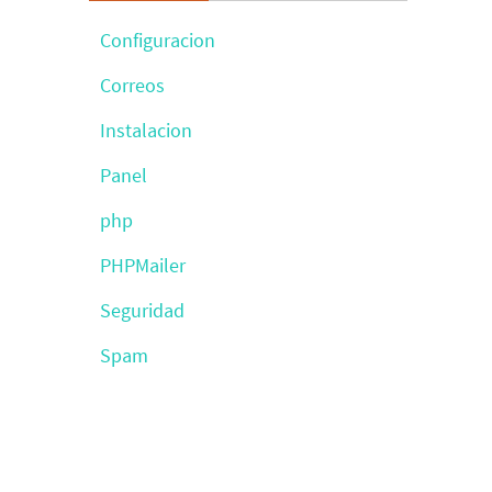
Configuracion
mensaje”;
Correos
Instalacion
Panel
php
g");
PHPMailer
Seguridad
Spam