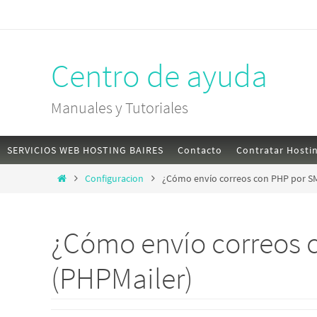
Skip
to
content
Centro de ayuda
Manuales y Tutoriales
Skip
SERVICIOS WEB HOSTING BAIRES
Contacto
Contratar Hosti
to
Home
Configuracion
¿Cómo envío correos con PHP por S
content
¿Cómo envío correos 
(PHPMailer)