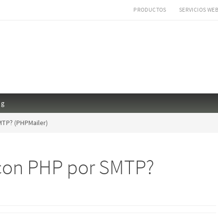
PRODUCTOS
SERVICIOS WE
ng
MTP? (PHPMailer)
con PHP por SMTP?