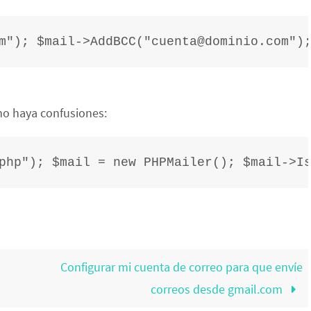
m"); $mail->AddBCC("cuenta@dominio.com")
 no haya confusiones:
php"); $mail = new PHPMailer(); $mail->I
Configurar mi cuenta de correo para que envíe
correos desde gmail.com