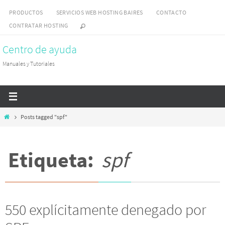
Skip
PRODUCTOS
SERVICIOS WEB HOSTING BAIRES
CONTACTO
to
CONTRATAR HOSTING
content
Centro de ayuda
Manuales y Tutoriales
Home
Posts tagged "spf"
Etiqueta:
spf
550 explícitamente denegado por