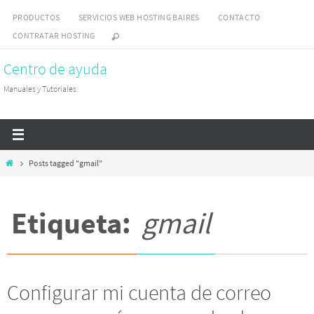
Skip
PRODUCTOS
SERVICIOS WEB HOSTING BAIRES
CONTACTO
to
CONTRATAR HOSTING
content
Centro de ayuda
Manuales y Tutoriales
Home
Posts tagged "gmail"
Etiqueta:
gmail
Configurar mi cuenta de correo