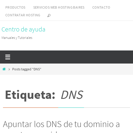
Skip
PRODUCTOS
SERVICIOS WEB HOSTING BAIRES
CONTACTO
to
CONTRATAR HOSTING
content
Centro de ayuda
Manuales y Tutoriales
Home
Posts tagged "DNS"
Etiqueta:
DNS
Apuntar los DNS de tu dominio a