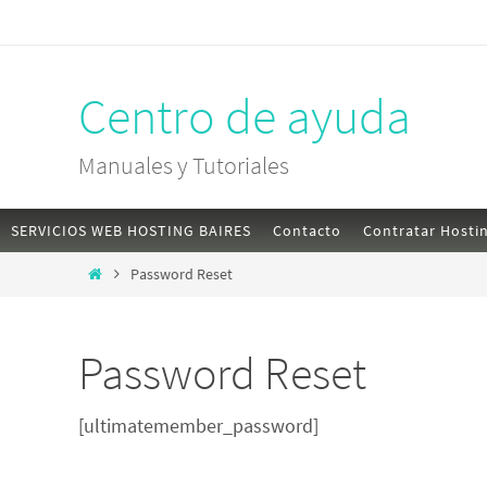
Skip
to
content
Centro de ayuda
Manuales y Tutoriales
Skip
SERVICIOS WEB HOSTING BAIRES
Contacto
Contratar Hosti
to
Home
Password Reset
content
Password Reset
[ultimatemember_password]