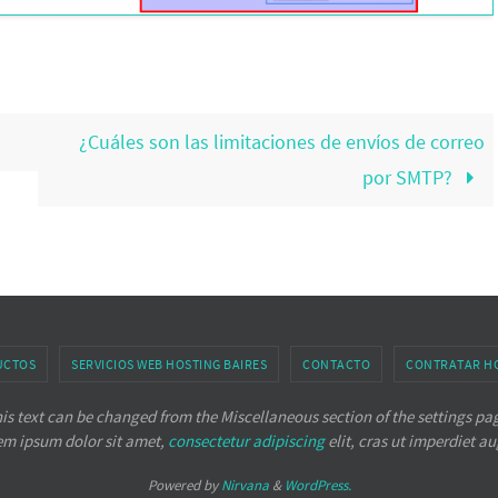
¿Cuáles son las limitaciones de envíos de correo
por SMTP?
UCTOS
SERVICIOS WEB HOSTING BAIRES
CONTACTO
CONTRATAR H
is text can be changed from the Miscellaneous section of the settings pa
em ipsum
dolor sit amet,
consectetur adipiscing
elit, cras ut imperdiet a
Powered by
Nirvana
&
WordPress.