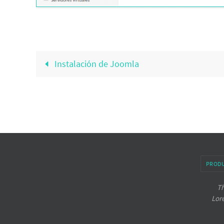
Instalación de Joomla
PROD
Th
Lor