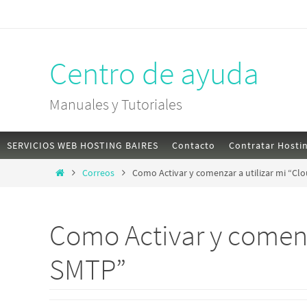
Skip
to
content
Centro de ayuda
Manuales y Tutoriales
Skip
SERVICIOS WEB HOSTING BAIRES
Contacto
Contratar Hosti
to
Home
Correos
Como Activar y comenzar a utilizar mi “C
content
Como Activar y comenz
SMTP”